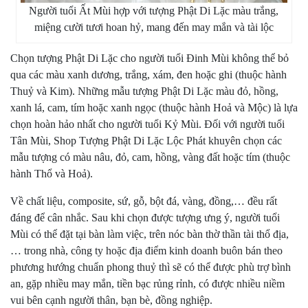
Người tuổi Ất Mùi hợp với tượng Phật Di Lặc màu trắng,
miệng cười tươi hoan hỷ, mang đến may mắn và tài lộc
Chọn tượng Phật Di Lặc cho người tuổi Đinh Mùi không thể bỏ
qua các màu xanh dương, trắng, xám, đen hoặc ghi (thuộc hành
Thuỷ và Kim). Những mẫu tượng Phật Di Lặc màu đỏ, hồng,
xanh lá, cam, tím hoặc xanh ngọc (thuộc hành Hoả và Mộc) là lựa
chọn hoàn hảo nhất cho người tuổi Kỷ Mùi. Đối với người tuổi
Tân Mùi,
Shop Tượng Phật Di Lặc Lộc Phát
khuyên chọn các
mẫu tượng có màu nâu, đỏ, cam, hồng, vàng đất hoặc tím (thuộc
hành Thổ và Hoả).
Về chất liệu, composite, sứ, gỗ, bột đá, vàng, đồng,… đều rất
đáng để cân nhắc. Sau khi chọn được tượng ưng ý, người tuổi
Mùi có thể đặt tại bàn làm việc, trên nóc bàn thờ thần tài thổ địa,
… trong nhà, công ty hoặc địa điểm kinh doanh buôn bán theo
phương hướng chuẩn phong thuỷ thì sẽ có thể được phù trợ bình
an, gặp nhiều may mắn, tiền bạc rủng rỉnh, có được nhiều niềm
vui bên cạnh người thân, bạn bè, đồng nghiệp.