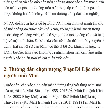
tưởng thú vị và độc đáo nên nếu nhận ra được các điểm mạnh của
bản thân và phát huy đúng thời điểm sẽ giúp chính mình gặt hái
được không ít thành công trên con đường công danh sự nghiệp.
Nhược điểm của họ là dễ bị tổn thương, nếu chỉ một mình thì khó
có thể chống đỡ được các khó khăn, trở ngại và thử thách trong
cuộc sống và công việc, cần có sự giúp đỡ hoặc đồng cảm và ủng
hộ về mặt tinh thần. Đa sầu, đa cảm nên bản thân thường xuyên ở
trạng thái mất đi sự cân bằng, có thể là bế tắc, khủng hoảng,….
Ương bướng, làm việc không quá nhanh nhẹn nên cần lắng nghe
người khác nhiều hơn và cải thiện “tốc độ”.
2. Hướng dẫn chọn tượng Phật Di Lặc cho
người tuổi Mùi
Trước tiên, cần xác định bản mệnh tương ứng với từng năm sinh
của người tuổi Mùi. Sinh năm 1955, 2015 (Ất Mùi) là mệnh Kim,
1943, 2003 (Quý Mùi) là mệnh Mộc, 1967 (Đinh Mùi) là mệnh
Thuỷ, 1979 (Kỷ Mùi) là mệnh Hoả và 1931, 1991 (Tân Mùi) là