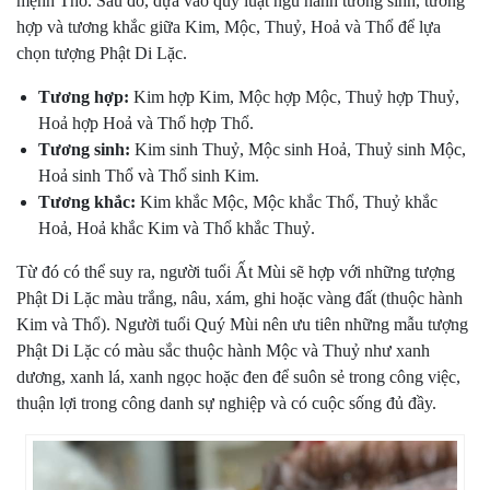
mệnh Thổ. Sau đó, dựa vào quy luật ngũ hành tương sinh, tương
hợp và tương khắc giữa Kim, Mộc, Thuỷ, Hoả và Thổ để lựa
chọn tượng Phật Di Lặc.
Tương hợp:
Kim hợp Kim, Mộc hợp Mộc, Thuỷ hợp Thuỷ,
Hoả hợp Hoả và Thổ hợp Thổ.
Tương sinh:
Kim sinh Thuỷ, Mộc sinh Hoả, Thuỷ sinh Mộc,
Hoả sinh Thổ và Thổ sinh Kim.
Tương khắc:
Kim khắc Mộc, Mộc khắc Thổ, Thuỷ khắc
Hoả, Hoả khắc Kim và Thổ khắc Thuỷ.
Từ đó có thể suy ra, người tuổi Ất Mùi sẽ hợp với những tượng
Phật Di Lặc màu trắng, nâu, xám, ghi hoặc vàng đất (thuộc hành
Kim và Thổ). Người tuổi Quý Mùi nên ưu tiên những mẫu tượng
Phật Di Lặc có màu sắc thuộc hành Mộc và Thuỷ như xanh
dương, xanh lá, xanh ngọc hoặc đen để suôn sẻ trong công việc,
thuận lợi trong công danh sự nghiệp và có cuộc sống đủ đầy.