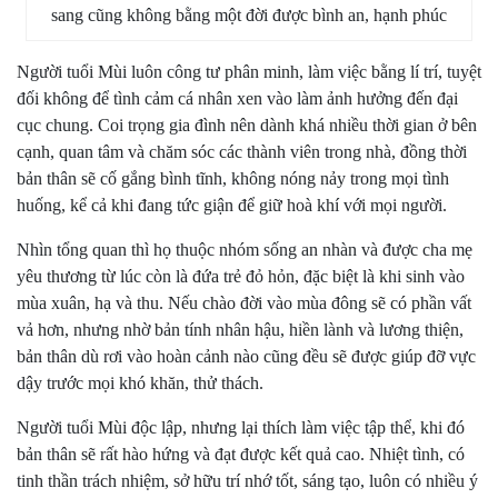
sang cũng không bằng một đời được bình an, hạnh phúc
Người tuổi Mùi luôn công tư phân minh, làm việc bằng lí trí, tuyệt
đối không để tình cảm cá nhân xen vào làm ảnh hưởng đến đại
cục chung. Coi trọng gia đình nên dành khá nhiều thời gian ở bên
cạnh, quan tâm và chăm sóc các thành viên trong nhà, đồng thời
bản thân sẽ cố gắng bình tĩnh, không nóng nảy trong mọi tình
huống, kể cả khi đang tức giận để giữ hoà khí với mọi người.
Nhìn tổng quan thì họ thuộc nhóm sống an nhàn và được cha mẹ
yêu thương từ lúc còn là đứa trẻ đỏ hỏn, đặc biệt là khi sinh vào
mùa xuân, hạ và thu. Nếu chào đời vào mùa đông sẽ có phần vất
vả hơn, nhưng nhờ bản tính nhân hậu, hiền lành và lương thiện,
bản thân dù rơi vào hoàn cảnh nào cũng đều sẽ được giúp đỡ vực
dậy trước mọi khó khăn, thử thách.
Người tuổi Mùi độc lập, nhưng lại thích làm việc tập thể, khi đó
bản thân sẽ rất hào hứng và đạt được kết quả cao. Nhiệt tình, có
tinh thần trách nhiệm, sở hữu trí nhớ tốt, sáng tạo, luôn có nhiều ý