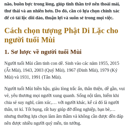
não, buồn bực trong lòng, giúp tinh thần trở nên thoải mái,
thư thái và an nhiên hơn. Do đó, cần có lựa chọn chính xác
để có tài lộc dồi dào, thuận lợi và suôn sẻ trong mọi việc.
Cách chọn tượng Phật Di Lặc cho
người tuổi Mùi
1. Sơ lược về người tuổi Mùi
Người tuổi Mùi cầm tinh con dê. Sinh vào các năm 1955, 2015
(Ất Mùi), 1943, 2003 (Quý Mùi), 1967 (Đinh Mùi), 1979 (Kỷ
Mùi) và 1931, 1991 (Tân Mùi).
Người tuổi Mùi hiền hậu, giàu lòng trắc ẩn, thân thiện, dễ gần, vui
vẻ, yêu thương mọi người xung quanh. Sống nội tâm, hiếm khi
chia sẻ suy nghĩ, cảm xúc,… với người khác, kể cả đó là người
thân, tri kỉ. Tốt bụng, rất hay giúp đỡ đồng nghiệp, bạn bè,…
nhưng thường lựa chọn làm âm thầm và không cần được đền đáp
nên được nhiều người quý mến, tin tưởng.