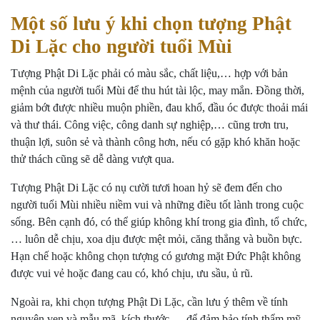
Một số lưu ý khi chọn tượng Phật
Di Lặc cho người tuổi Mùi
Tượng Phật Di Lặc phải có màu sắc, chất liệu,… hợp với bản
mệnh của người tuổi Mùi để thu hút tài lộc, may mắn. Đồng thời,
giảm bớt được nhiều muộn phiền, đau khổ, đầu óc được thoải mái
và thư thái. Công việc, công danh sự nghiệp,… cũng trơn tru,
thuận lợi, suôn sẻ và thành công hơn, nếu có gặp khó khăn hoặc
thử thách cũng sẽ dễ dàng vượt qua.
Tượng Phật Di Lặc có nụ cười tươi hoan hỷ sẽ đem đến cho
người tuổi Mùi nhiều niềm vui và những điều tốt lành trong cuộc
sống. Bên cạnh đó, có thể giúp không khí trong gia đình, tổ chức,
… luôn dễ chịu, xoa dịu được mệt mỏi, căng thẳng và buồn bực.
Hạn chế hoặc không chọn tượng có gương mặt Đức Phật không
được vui vẻ hoặc đang cau có, khó chịu, ưu sầu, ủ rũ.
Ngoài ra, khi chọn tượng Phật Di Lặc, cần lưu ý thêm về tính
nguyên vẹn và mẫu mã, kích thước,… để đảm bảo tính thẩm mỹ