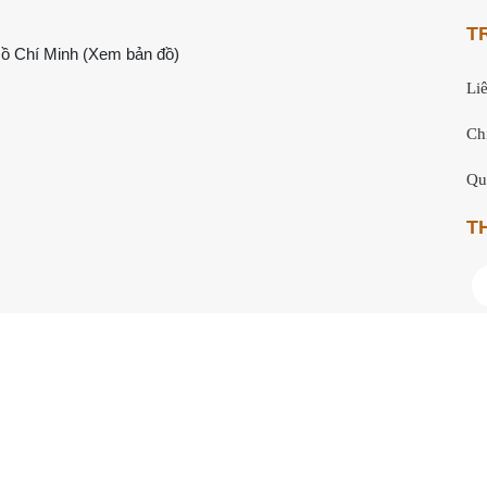
T
 Hồ Chí Minh
(Xem bản đồ)
Li
Ch
Qu
T