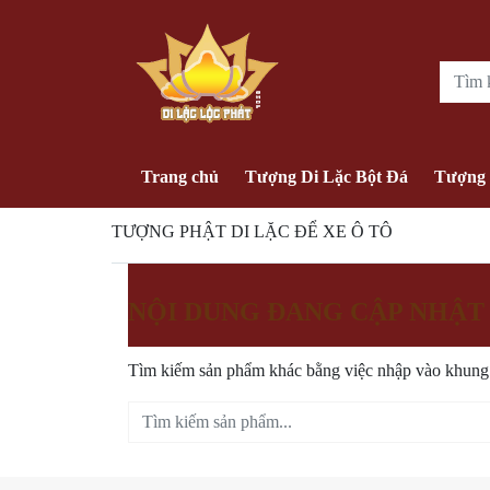
Trang chủ
Tượng Di Lặc Bột Đá
Tượng 
TƯỢNG PHẬT DI LẶC ĐỂ XE Ô TÔ
NỘI DUNG ĐANG CẬP NHẬT
Tìm kiếm sản phẩm khác bằng việc nhập vào khung 