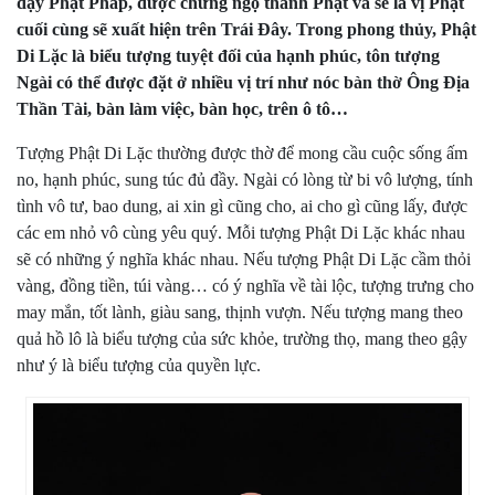
dạy Phật Pháp, được chứng ngộ thành Phật và sẽ là vị Phật
cuối cùng sẽ xuất hiện trên Trái Đây. Trong phong thủy, Phật
Di Lặc là biểu tượng tuyệt đối của hạnh phúc, tôn tượng
Ngài có thể được đặt ở nhiều vị trí như nóc bàn thờ Ông Địa
Thần Tài, bàn làm việc, bàn học, trên ô tô…
Tượng Phật Di Lặc thường được thờ để mong cầu cuộc sống ấm
no, hạnh phúc, sung túc đủ đầy. Ngài có lòng từ bi vô lượng, tính
tình vô tư, bao dung, ai xin gì cũng cho, ai cho gì cũng lấy, được
các em nhỏ vô cùng yêu quý. Mỗi tượng Phật Di Lặc khác nhau
sẽ có những ý nghĩa khác nhau. Nếu tượng Phật Di Lặc cầm thỏi
vàng, đồng tiền, túi vàng… có ý nghĩa về tài lộc, tượng trưng cho
may mắn, tốt lành, giàu sang, thịnh vượn. Nếu tượng mang theo
quả hồ lô là biểu tượng của sức khỏe, trường thọ, mang theo gậy
như ý là biểu tượng của quyền lực.