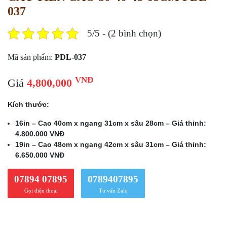
037
5/5 - (2 bình chọn)
Mã sản phẩm:
PDL-037
VNĐ
Giá
4,800,000
Kích thước:
16in – Cao 40cm x ngang 31cm x sâu 28cm – Giá thỉnh:
4.800.000 VNĐ
19in – Cao 48cm x ngang 42cm x sâu 31cm – Giá thỉnh:
6.650.000 VNĐ
07894 07895
0789407895
Gọi điện thoại
Tư vấn Zalo