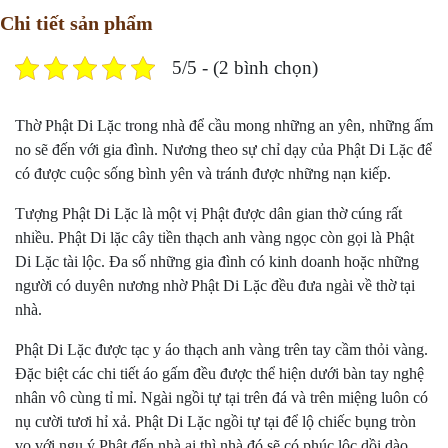
Chi tiết sản phẩm
5/5 - (2 bình chọn)
Thờ Phật Di Lặc trong nhà để cầu mong những an yên, những ấm
no sẽ đến với gia đình. Nương theo sự chỉ dạy của Phật Di Lặc để
có được cuộc sống bình yên và tránh được những nạn kiếp.
Tượng Phật Di Lặc là một vị Phật được dân gian thờ cúng rất
nhiều. Phật Di lặc cây tiền thạch anh vàng ngọc còn gọi là Phật
Di Lặc tài lộc. Đa số những gia đình có kinh doanh hoặc những
người có duyên nương nhờ Phật Di Lặc đều đưa ngài về thờ tại
nhà.
Phật Di Lặc được tạc y áo thạch anh vàng trên tay cầm thỏi vàng.
Đặc biệt các chi tiết áo gấm đều được thể hiện dưới bàn tay nghệ
nhân vô cùng tỉ mỉ. Ngài ngồi tự tại trên đá và trên miệng luôn có
nụ cười tươi hỉ xả. Phật Di Lặc ngồi tự tại để lộ chiếc bụng tròn
vo với ngụ ý Phật đến nhà ai thì nhà đó sẽ có phúc lộc dồi dào.