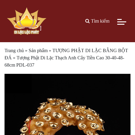
Tìm kiếm
Trang chủ
»
Sản phẩm
»
TƯỢNG PHẬT DI LẶC BẰNG BỘT
ĐÁ
»
Tượng Phật Di Lặc Thạch Anh Cây Tiền Cao 30-40-48-
68cm PDL-037