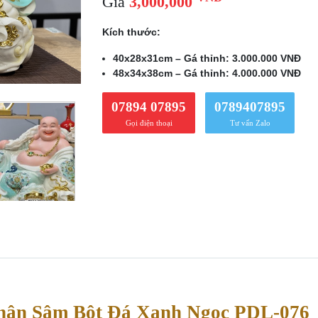
Giá
3,000,000
Kích thước:
40x28x31cm – Gá thỉnh: 3.000.000 VNĐ
48x34x38cm – Gá thỉnh: 4.000.000 VNĐ
07894 07895
0789407895
Gọi điện thoại
Tư vấn Zalo
hân Sâm Bột Đá Xanh Ngọc PDL-076