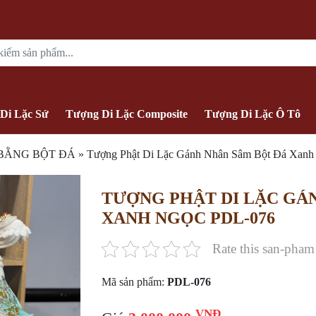
Di Lặc Sứ
Tượng Di Lặc Composite
Tượng Di Lặc Ô Tô
 BẰNG BỘT ĐÁ
»
Tượng Phật Di Lặc Gánh Nhân Sâm Bột Đá Xan
TƯỢNG PHẬT DI LẶC GÁ
XANH NGỌC PDL-076
Rate this san-pham
Mã sản phẩm:
PDL-076
VNĐ