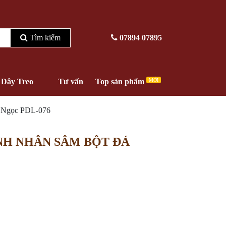
Tìm kiếm
07894 07895
Dây Treo
Tư vấn
Top sản phẩm
MỚI
h Ngọc PDL-076
NH NHÂN SÂM BỘT ĐÁ