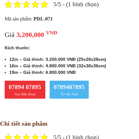
5/5 - (1 bình chọn)
Mã sản phẩm:
PDL-071
VNĐ
Giá
3,200,000
Kích thước:
12in – Giá thỉnh: 3.200.000 VNĐ (25x28x28cm)
16in – Giá thỉnh: 4.800.000 VNĐ (32x38x36cm)
19in – Giá thỉnh: 6.800.000 VNĐ
07894 07895
0789407895
Gọi điện thoại
Tư vấn Zalo
Chi tiết sản phẩm
5/5 - (1 bình chọn)