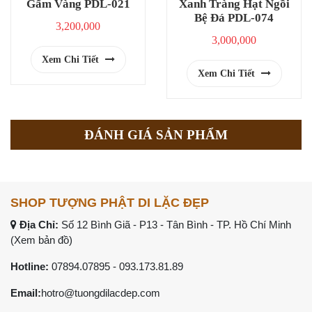
Gấm Vàng PDL-021
Xanh Tràng Hạt Ngồi
Bệ Đá PDL-074
3,200,000
3,000,000
Xem Chi Tiết
Xem Chi Tiết
ĐÁNH GIÁ SẢN PHẨM
SHOP TƯỢNG PHẬT DI LẶC ĐẸP
Địa Chỉ:
Số 12 Bình Giã - P13 - Tân Bình - TP. Hồ Chí Minh
(Xem bản đồ)
Hotline:
07894.07895
-
093.173.81.89
Email:
hotro@tuongdilacdep.com