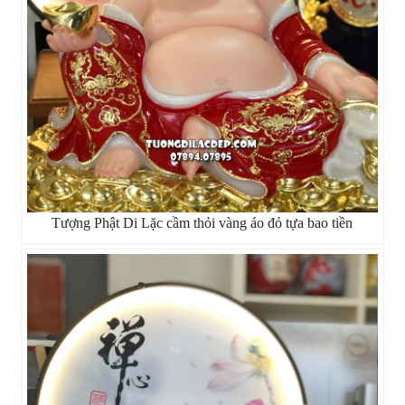
Tượng Phật Di Lặc cầm thỏi vàng áo đỏ tựa bao tiền