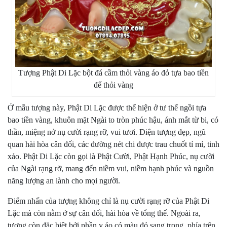
Tượng Phật Di Lặc bột đá cầm thỏi vàng áo đỏ tựa bao tiền
đế thỏi vàng
Ở mẫu tượng này, Phật Di Lặc được thể hiện ở tư thế ngồi tựa
bao tiền vàng, khuôn mặt Ngài to tròn phúc hậu, ánh mắt từ bi, có
thần, miệng nở nụ cười rạng rỡ, vui tươi. Diện tượng đẹp, ngũ
quan hài hòa cân đối, các đường nét chi được trau chuốt tỉ mỉ, tinh
xảo. Phật Di Lặc còn gọi là Phật Cười, Phật Hạnh Phúc, nụ cười
của Ngài rạng rỡ, mang đến niềm vui, niềm hạnh phúc và nguồn
năng lượng an lành cho mọi người.
Điểm nhấn của tượng không chỉ là nụ cười rạng rỡ của Phật Di
Lặc mà còn nằm ở sự cân đối, hài hòa về tổng thể. Ngoài ra,
tượng còn đặc biệt bởi phần y áo có màu đỏ sang trọng, phía trên