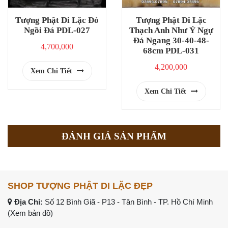
Tượng Phật Di Lặc Đỏ
Tượng Phật Di Lặc
Ngồi Đá PDL-027
Thạch Anh Như Ý Ngự
Đá Ngang 30-40-48-
4,700,000
68cm PDL-031
4,200,000
Xem Chi Tiết
Xem Chi Tiết
ĐÁNH GIÁ SẢN PHẨM
SHOP TƯỢNG PHẬT DI LẶC ĐẸP
Địa Chỉ:
Số 12 Bình Giã - P13 - Tân Bình - TP. Hồ Chí Minh
(Xem bản đồ)