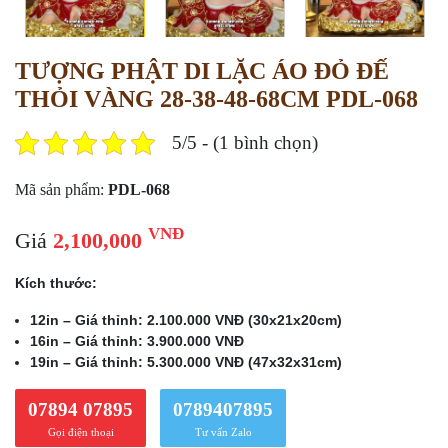
TƯỢNG PHẬT DI LẶC ÁO ĐỎ ĐẾ
THỎI VÀNG 28-38-48-68CM PDL-068
5/5 - (1 bình chọn)
Mã sản phẩm:
PDL-068
VNĐ
Giá
2,100,000
Kích thước:
12in – Giá thỉnh: 2.100.000 VNĐ (30x21x20cm)
16in – Giá thỉnh: 3.900.000 VNĐ
19in – Giá thỉnh: 5.300.000 VNĐ (47x32x31cm)
07894 07895
0789407895
Gọi điện thoại
Tư vấn Zalo